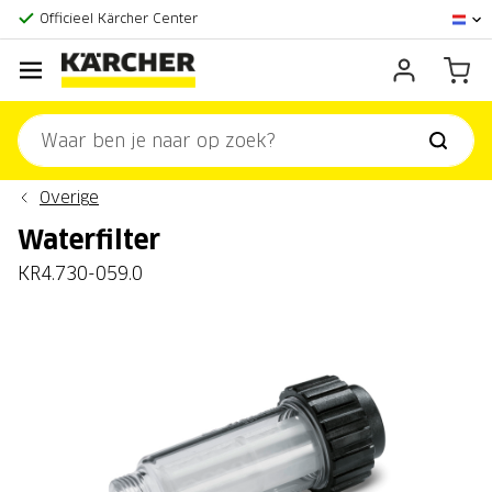
Officieel Kärcher Center
Klantenscore:
9,3/10
Overige
Waterfilter
KR4.730-059.0