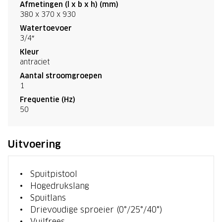
Afmetingen (l x b x h) (mm)
380 x 370 x 930
Watertoevoer
3/4″
Kleur
antraciet
Aantal stroomgroepen
1
Frequentie (Hz)
50
Uitvoering
Spuitpistool
Hogedrukslang
Spuitlans
Drievoudige sproeier (0°/25°/40°)
Vuilfrees