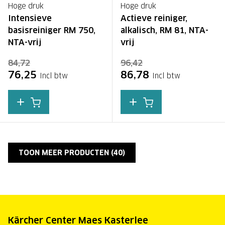
Hoge druk
Hoge druk
Intensieve
Actieve reiniger,
basisreiniger RM 750,
alkalisch, RM 81, NTA-
NTA-vrij
vrij
84,72
96,42
76,25
86,78
Incl btw
Incl btw
TOON MEER PRODUCTEN (
40
)
Kärcher Center Maes Kasterlee