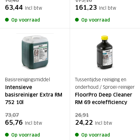
70,48
179,16
63,44
161,23
Incl btw
Incl btw
Op voorraad
Op voorraad
Basisreinigingsmiddel
Tussentijdse reiniging en
Intensieve
onderhoud / Sproei-reiniger
basisreiniger Extra RM
FloorPro Deep Cleaner
752 10l
RM 69 eco!efficiency
73,07
26,91
65,76
24,22
Incl btw
Incl btw
Op voorraad
Op voorraad