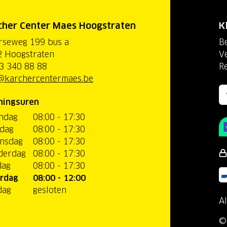
cher Center Maes Hoogstraten
K
rseweg 199 bus a
Be
 Hoogstraten
V
3 340 88 88
R
@karchercentermaes.be
ningsuren
ndag
08:00 - 17:30
dag
08:00 - 17:30
nsdag
08:00 - 17:30
derdag
08:00 - 17:30
dag
08:00 - 17:30
rdag
08:00 - 12:00
dag
gesloten
A
©