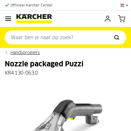
Grootste online aanbod
Officieel Kärcher Center
Klantenscore:
9,3/10
Handsproeiers
Nozzle packaged Puzzi
KR4.130-063.0