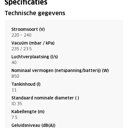
Specificaties
Technische gegevens
Stroomsoort (V)
220 – 240
Vacuüm (mbar / kPa)
235 / 23.5
Luchtverplaatsing (l/s)
40
Nominaal vermogen (netspanning/batterij) (W)
850
Tankinhoud (l)
11
Standaard nominale diameter ( )
ID 35
Kabellengte (m)
7.5
Geluidsniveau (dB(A))