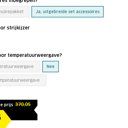
ires inbegrepen?
ssoirepakket
Ja, uitgebreide set accessoires
or strijkijzer
voor temperatuurweergave?
eratuurweergave
Nee
emperatuurweergave
370,05
e prijs
6