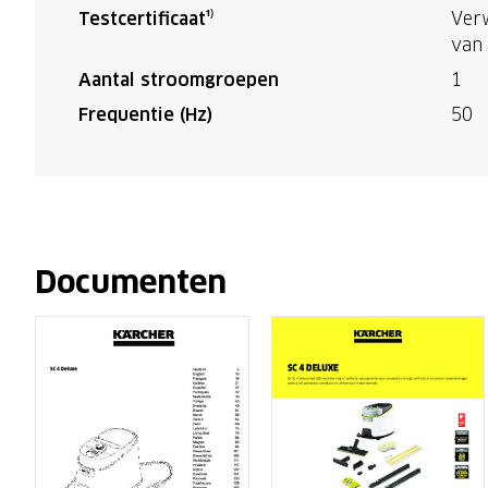
Testcertificaat¹⁾
Verw
van 
Aantal stroomgroepen
1
Frequentie (Hz)
50
Documenten