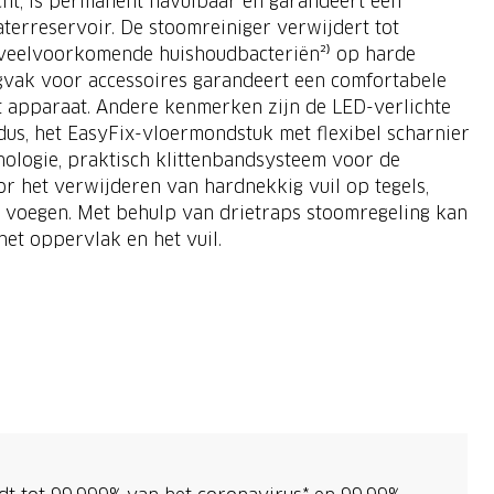
cht, is permanent navulbaar en garandeert een
erreservoir. De stoomreiniger verwijdert tot
e veelvoorkomende huishoudbacteriën²⁾ op harde
gvak voor accessoires garandeert een comfortabele
het apparaat. Andere kenmerken zijn de LED-verlichte
dus, het EasyFix-vloermondstuk met flexibel scharnier
ologie, praktisch klittenbandsysteem voor de
r het verwijderen van hardnekkig vuil op tegels,
n voegen. Met behulp van drietraps stoomregeling kan
het oppervlak en het vuil.