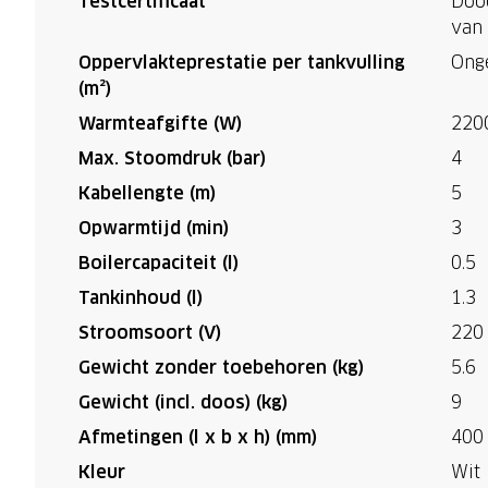
Testcertificaat*
Dood
van 
Oppervlakteprestatie per tankvulling
Ong
(m²)
Warmteafgifte (W)
220
Max. Stoomdruk (bar)
4
Kabellengte (m)
5
Opwarmtijd (min)
3
Boilercapaciteit (l)
0.5
Tankinhoud (l)
1.3
Stroomsoort (V)
220
Gewicht zonder toebehoren (kg)
5.6
Gewicht (incl. doos) (kg)
9
Afmetingen (l x b x h) (mm)
400
Kleur
Wit