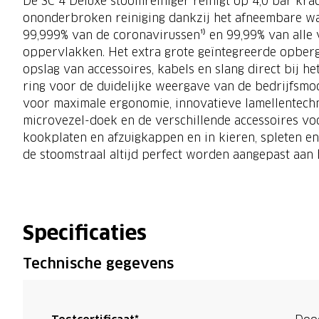
De SC 4 Deluxe stoomreiniger reinigt op 4,0 bar kra
ononderbroken reiniging dankzij het afneembare wat
99,999% van de coronavirussen¹⁾ en 99,99% van all
oppervlakken. Het extra grote geïntegreerde opber
opslag van accessoires, kabels en slang direct bij 
ring voor de duidelijke weergave van de bedrijfsmo
voor maximale ergonomie, innovatieve lamellentechn
microvezel-doek en de verschillende accessoires voo
kookplaten en afzuigkappen en in kieren, spleten e
de stoomstraal altijd perfect worden aangepast aan 
Specificaties
Technische gegevens