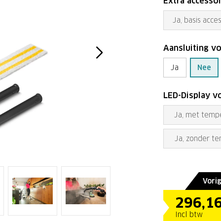
Extra accesso
Ja, basis acce
Aansluiting vo
Ja
Nee
LED-Display 
Ja, met temp
Ja, zonder t
Vorig
296,1
Incl btw