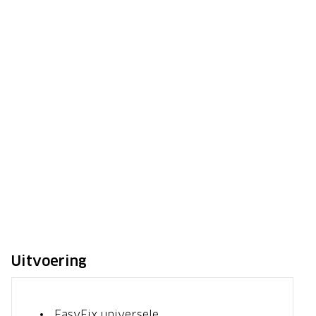
Uitvoering
EasyFix universele