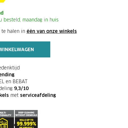
ad
u besteld, maandag in huis
 te halen in
één van onze winkels
 WINKELWAGEN
edenktijd
ending
PEL en BEBAT
deling
9,3/10
kels
met
serviceafdeling