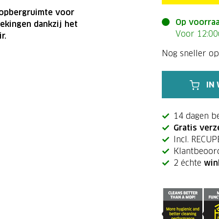
 opbergruimte voor
Op voorra
ekingen dankzij het
Voor 12:00
r.
Nog sneller op
IN
14 dagen b
Gratis verz
Incl. RECU
Klantbeoor
2 échte
win