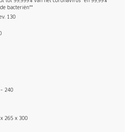
t tot 99,999% van het coronavirus* en 99,99%
de bacteriën**
ev. 130
0
 – 240
 x 265 x 300