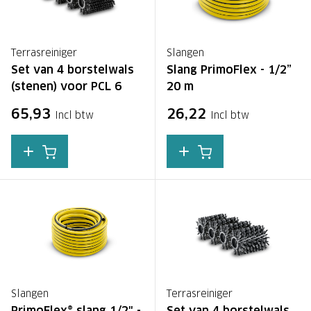
Terrasreiniger
Slangen
Set van 4 borstelwals
Slang PrimoFlex - 1/2”
(stenen) voor PCL 6
20 m
65,93
26,22
Incl btw
Incl btw
Slangen
Terrasreiniger
PrimoFlex® slang 1/2" -
Set van 4 borstelwals