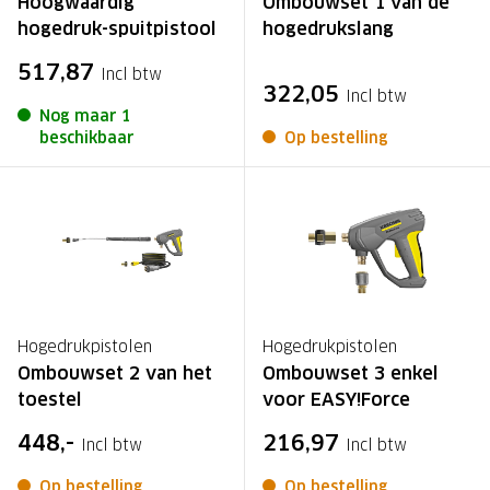
Hoogwaardig
Ombouwset 1 van de
hogedruk-spuitpistool
hogedrukslang
517,87
Incl btw
322,05
Incl btw
Nog maar 1
beschikbaar
Op bestelling
Hogedrukpistolen
Hogedrukpistolen
Ombouwset 2 van het
Ombouwset 3 enkel
toestel
voor EASY!Force
448,-
216,97
Incl btw
Incl btw
Op bestelling
Op bestelling