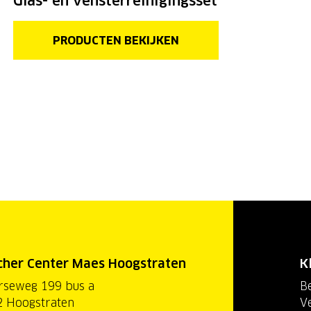
Glas- en vensterreinigingsset
PRODUCTEN BEKIJKEN
cher Center Maes Hoogstraten
K
rseweg 199 bus a
Be
 Hoogstraten
V