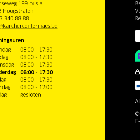
rseweg 199 bus a
Be
 Hoogstraten
V
3 340 88 88
R
@karchercentermaes.be
ningsuren
ndag
08:00 - 17:30
dag
08:00 - 17:30
nsdag
08:00 - 17:30
derdag
08:00 - 17:30
dag
08:00 - 17:30
rdag
08:00 - 12:00
dag
gesloten
A
©
E